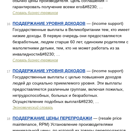
обычно цены производителя. Цель соглашения –
гарантировать получение всеми его&#8230; …
Словарь бизнес-терминов
ПОДДЕРЖАНИЕ УРОВНЯ ДОХОДОВ
— (income support)
16
Государственные выплаты в Великобритании тем, кто имеет
низкие доходы. В первую очередь они предоставляются
безработным, людям старше 60 лет, одиноким родителям с
малолетними детьми, тем, кто не может работать из за
инвалидности&#8230; …
Словарь бизнес-терминов
ПОДДЕРЖАНИЕ УРОВНЯ ДОХОДОВ
— (income support)
17
Государственные выплаты с целью повышения доходов
людей до социально приемлемого уровня. Эти выплаты
предоставляются различным группам, включая пожилых,
нетрудоспособных, больных и безработных.
Осуществление подобных выплат&#8230; …
Экономический словарь
ПОДДЕРЖАНИЕ ЦЕНЫ ПЕРЕПРОДАЖИ
— (resale price
18
maintenance, RPM) Установление производителями
минимальной цены, по которой их товары перепродаются